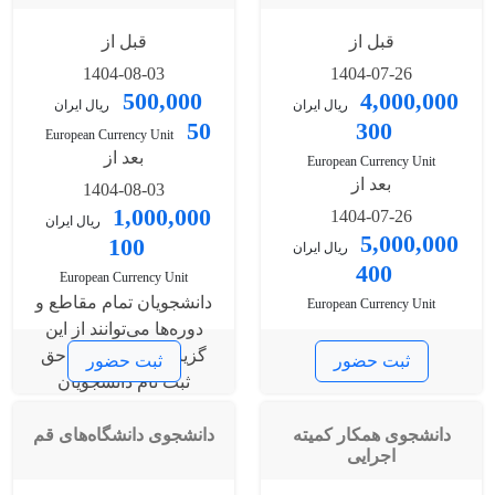
صفحه، به‌ازای هر
قبل از
قبل از
صفحه‌ی اضافی یک
میلیون ریال دریافت
1404-08-03
1404-07-26
می‌شود (برای این مورد
500,000
4,000,000
ریال ایران
ریال ایران
صورتحساب جداگانه
50
300
European Currency Unit
صادر می‌شود).
بعد از
European Currency Unit
بعد از
1404-08-03
1,000,000
1404-07-26
ریال ایران
5,000,000
100
ریال ایران
400
European Currency Unit
دانشجویان تمام مقاطع و
European Currency Unit
دوره‌ها می‌توانند از این
گزینه استفاده کنند. حق
ثبت حضور
ثبت حضور
ثبت نام دانشجویان
بین‌الملل به یورو محاسبه
دانشجوی همکار کمیته
می‌شود.
دانشجوی دانشگاه‌های قم
اجرایی